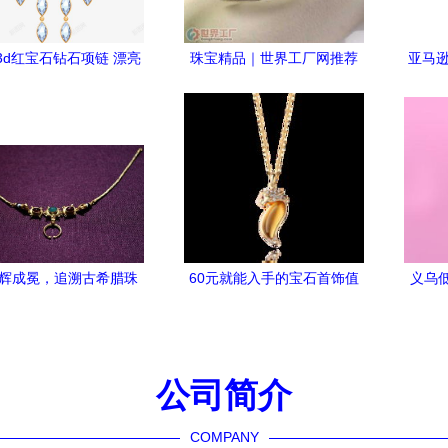
3d红宝石钻石项链 漂亮
珠宝精品｜世界工厂网推荐
亚马逊
珠宝项链 珠宝首饰 生活
批发925银镶蓝宝石、紫晶、
链
科 红宝石 装饰 钻石吊
石榴石首饰加工一站式服务
钻石项链 项链 首饰 黄金
免抠png 设计图片 免费
页面网页 平面电商 创意
素材 女人素材
辉成冕，追溯古希腊珠
60元就能入手的宝石首饰值
义乌低
米诺斯文明；以圣火为
不值？揭秘511比购返利网的
过敏
点染爱琴海灵魂的巴尔
比价妙用
干密码
公司简介
COMPANY