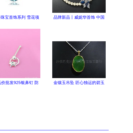
珠宝首饰系列 雪花项
品牌新品丨威妮华首饰 中国
与吊坠的优雅魅力
珠宝首饰设计品牌No.11的匠
心之作
价批发925银鼻钉 防
金镶玉吊坠 匠心独运的碧玉
、欧美畅销，品质与价
金饰与爱若青花之美
格的双重保障