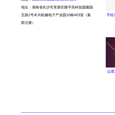
地址：湖南省长沙市芙蓉区隆平高科技园隆园
五路2号丰兴机械电子产业园10栋403室（集
手绘
群注册）
珠宝 
生活百
坠 
元素 
下载 
以星
宝的
骨，